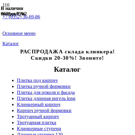
В наличии
В наличии
В наличии
В наличии
В наличии
В наличии
В наличии
скидка 25%
скидка 25%
скидка 25%
8555 руб./м2
9526 руб./м2
9526 руб./м2
9526 руб./м2
+7 (8552) 36-69-86
Основное меню
Каталог
РАСПРОДАЖА склада клинкера!
Скидки 20-30%! Звоните!
Каталог
Плитка под кирпич
Плитка ручной формовки
Плитка для цоколя и фасада
Плитка длинная ригель long
Клинкерный кирпич
Кирпич ручной формовки
Тротуарный кирпич
Тротуарная плитка
Клинкерные ступени
Длинные ступени 120