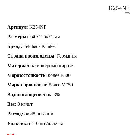
K254NF
Артикул:
K254NF
Размеры:
240х115х71 мм
Бренд:
Feldhaus Klinker
Страна производства:
Германия
Материал:
клинкерный кирпич
Морозостойкость:
более F300
Марка прочности:
более М750
Водопоглощение:
ок. 3%
Вес:
3 кг/шт
Расход:
ок 48 шт./кв.м.
Упаковка:
416 шт./палетта