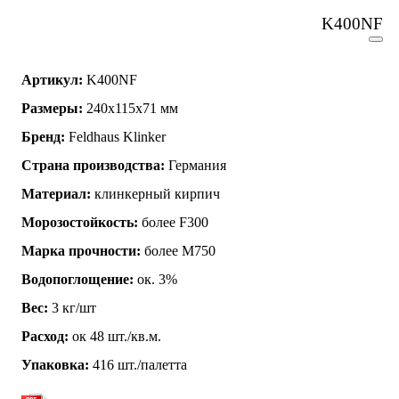
K400NF
Артикул:
K400NF
Размеры:
240х115х71 мм
Бренд:
Feldhaus Klinker
Страна производства:
Германия
Материал:
клинкерный кирпич
Морозостойкость:
более F300
Марка прочности:
более М750
Водопоглощение:
ок. 3%
Вес:
3 кг/шт
Расход:
ок 48 шт./кв.м.
Упаковка:
416 шт./палетта