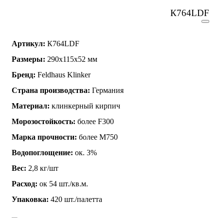
К764LDF
Артикул:
К764LDF
Размеры:
290х115х52 мм
Бренд:
Feldhaus Klinker
Страна производства:
Германия
Материал:
клинкерный кирпич
Морозостойкость:
более F300
Марка прочности:
более М750
Водопоглощение:
ок. 3%
Вес:
2,8 кг/шт
Расход:
ок 54 шт./кв.м.
Упаковка:
420 шт./палетта