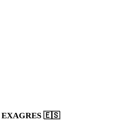
A EXAGRES 🇪🇸