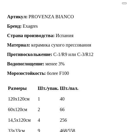
Артикул:
PROVENZA BIANCO
Бренд:
Exagres
Страна производства:
Испания
Материал:
керамика сухого прессования
Противоскольжение:
C-1/R9 или C-3/R12
Водопоглощение:
менее 3%
Морозостойкость:
более F100
Размеры
Шт./упак.
Шт./пал.
120х120см
1
40
60х120см
2
66
14,5х120см
4
256
33х33см
9
468/558