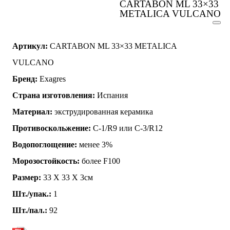
CARTABON ML 33×33
METALICA VULCANO
Артикул:
CARTABON ML 33×33 METALICA
VULCANO
Бренд:
Exagres
Страна изготовления:
Испания
Материал:
экструдированная керамика
Противоскольжение:
C-1/R9 или C-3/R12
Водопоглощение:
менее 3%
Морозостойкость:
более F100
Размер:
33 Х 33 X 3см
Шт./упак.:
1
Шт./пал.:
92