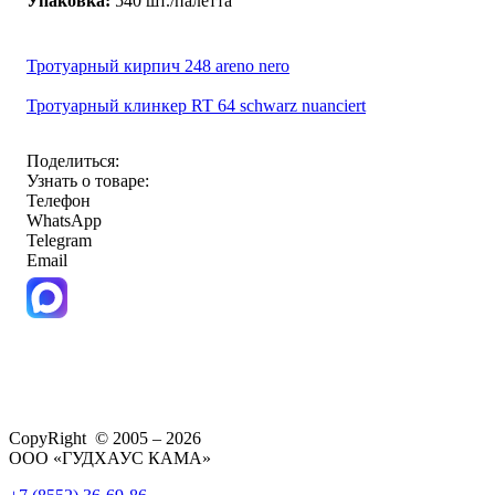
Упаковка:
540 шт./палетта
Тротуарный кирпич 248 areno nero
Тротуарный клинкер RT 64 schwarz nuanciert
Поделиться:
Узнать о товаре:
Телефон
WhatsApp
Telegram
Email
CopyRight © 2005 – 2026
ООО «ГУДХАУС КАМА»