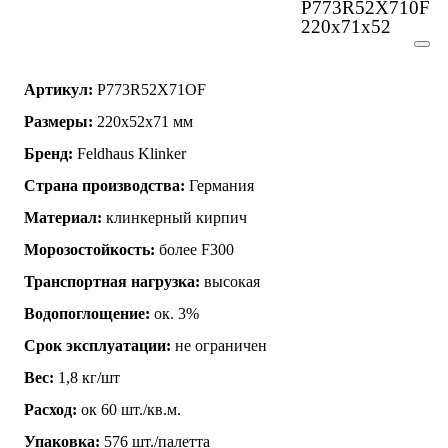
P773R52X710F
220x71x52
Артикул:
P773R52X71OF
Размеры:
220x52x71 мм
Бренд:
Feldhaus Klinker
Страна производства:
Германия
Материал:
клинкерный кирпич
Морозостойкость:
более F300
Транспортная нагрузка:
высокая
Водопоглощение:
ок. 3%
Срок эксплуатации:
не ограничен
Вес:
1,8 кг/шт
Расход:
ок 60 шт./кв.м.
Упаковка:
576 шт./палетта