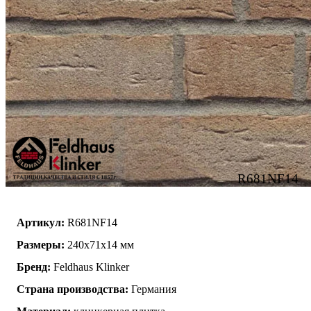
R681NF14
Артикул:
R681NF14
Размеры:
240x71x14 мм
Бренд:
Feldhaus Klinker
Страна производства:
Германия